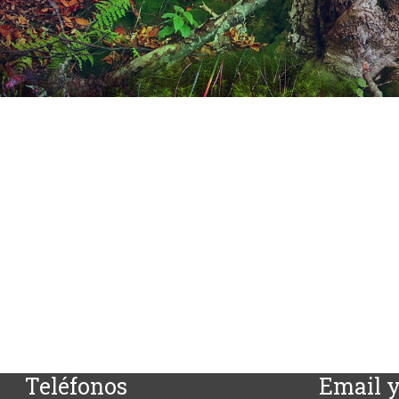
Teléfonos
Email 