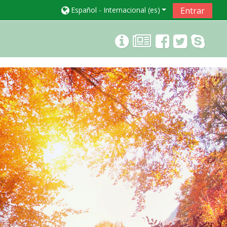
Español - Internacional ‎(es)‎
Entrar