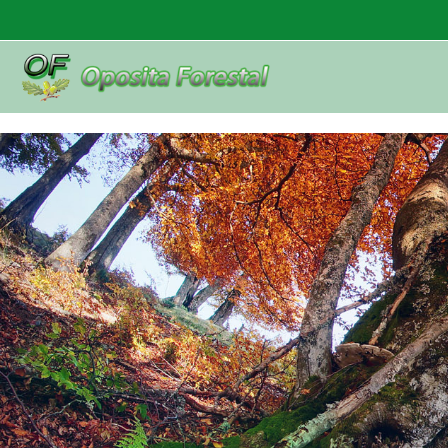
Salta al contenido principal